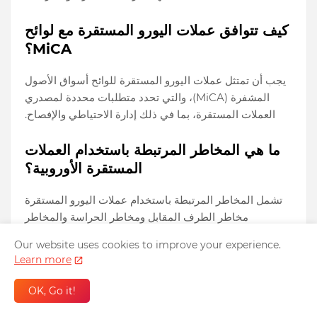
كيف تتوافق عملات اليورو المستقرة مع لوائح
MiCA؟
يجب أن تمتثل عملات اليورو المستقرة للوائح أسواق الأصول
المشفرة (MiCA)، والتي تحدد متطلبات محددة لمصدري
العملات المستقرة، بما في ذلك إدارة الاحتياطي والإفصاح.
ما هي المخاطر المرتبطة باستخدام العملات
المستقرة الأوروبية؟
تشمل المخاطر المرتبطة باستخدام عملات اليورو المستقرة
مخاطر الطرف المقابل ومخاطر الحراسة والمخاطر
التنظيمية، والتي يمكن التخفيف منها من خلال اختيار جهات
Our website uses cookies to improve your experience.
إصدار ذات سمعة طيبة واتباع أفضل الممارسات.
Learn more
هل يمكنني كسب فائدة على حيازاتي من
OK, Go it!
عملة اليورو المستقرة؟