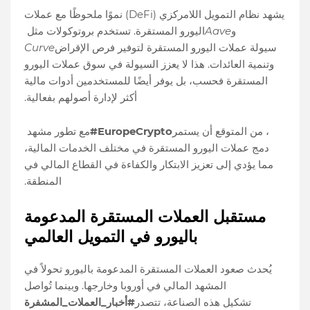
يشهد نظام التمويل اللامركزي (DeFi) نموًا ملحوظًا مع عملات
و
Aave
اليورو المستقرة. تستخدم بروتوكولات مثل
سيولة عملات اليورو المستقرة لتوفير فرص الإقراض
Curve
وتنمية العائدات. هذا لا يعزز السيولة في سوق عملات اليورو
المستقرة فحسب، بل يوفر أيضًا للمستخدمين أدوات مالية
أكثر لإدارة أصولهم بفعالية.
، من المتوقع أن يستمر
#EuropeCrypto
مع تطور مشهد
دمج عملات اليورو المستقرة في مختلف الخدمات المالية،
مما يؤدي إلى تعزيز الابتكار والكفاءة في القطاع المالي في
المنطقة.
مستقبل العملات المستقرة المدعومة
باليورو في التمويل العالمي
يُحدث صعود العملات المستقرة المدعومة باليورو تحولاً في
المشهد المالي في أوروبا وخارجها. وبينما تُواصل
تشكيل هذه الصناعة، تتصدر
#أخبار_العملات_المشفرة