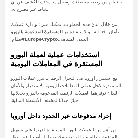
بانتظام من رصيد محفظتك وسجل معاملاتك للكشف عن أي
نشاط غير مصرح به.
من خلال اتباع هذه الخطوات، يمكنك شراء وإدارة عملاتك
بأمان وفعالية ، والاستفادة من
المستقرة المدعومة باليورو
البيئي المتنامي.
#EuropeCrypto
نظام
استخدامات عملية لعملة اليورو
المستقرة في المعاملات اليومية
مع استمرار أوروبا في التحول الرقمي، تبرز عملات اليورو
المستقرة كحل عملي للمعاملات اليومية. الاستقرار والأمان
اللذان توفرهما العملات الرقمية المدعومة باليورو يجعلانها
خيارًا جذابًا لمختلف الأنشطة المالية.
إجراء مدفوعات عبر الحدود داخل أوروبا
من أهم مزايا عملات اليورو المستقرة قدرتها على تسهيل
المدفوعات العابرة للحدود بسلاسة داخل أوروبا. ففي ظل