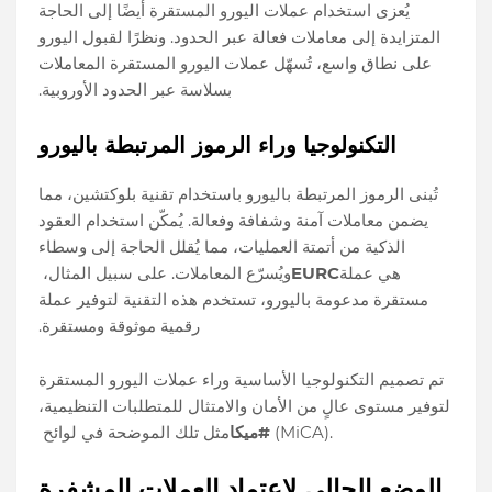
يُعزى استخدام عملات اليورو المستقرة أيضًا إلى الحاجة
المتزايدة إلى معاملات فعالة عبر الحدود. ونظرًا لقبول اليورو
على نطاق واسع، تُسهّل عملات اليورو المستقرة المعاملات
بسلاسة عبر الحدود الأوروبية.
التكنولوجيا وراء الرموز المرتبطة باليورو
تُبنى الرموز المرتبطة باليورو باستخدام تقنية بلوكتشين، مما
يضمن معاملات آمنة وشفافة وفعالة. يُمكّن استخدام العقود
الذكية من أتمتة العمليات، مما يُقلل الحاجة إلى وسطاء
هي عملة
EURC
ويُسرّع المعاملات. على سبيل المثال،
مستقرة مدعومة باليورو، تستخدم هذه التقنية لتوفير عملة
رقمية موثوقة ومستقرة.
تم تصميم التكنولوجيا الأساسية وراء عملات اليورو المستقرة
لتوفير مستوى عالٍ من الأمان والامتثال للمتطلبات التنظيمية،
(MiCA).
#ميكا
مثل تلك الموضحة في لوائح
الوضع الحالي لاعتماد العملات المشفرة