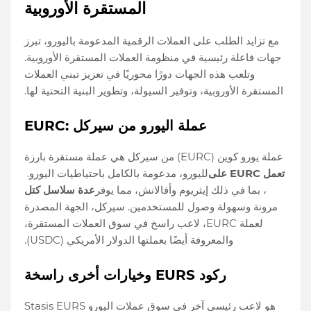
المستقرة الأوروبية
مع تزايد الطلب على العملات الرقمية المدعومة باليورو، تبرز
جهات فاعلة رئيسية في منظومة العملات المستقرة الأوروبية.
وتلعب هذه الجهات دورًا محوريًا في تعزيز تبني العملات
المستقرة الأوروبية، وتوفير السيولة، وتطوير البنية التحتية لها.
EURC: عملة اليورو من سيركل
عملة يورو كوين (EURC) من سيركل هي عملة مستقرة بارزة
تعمل EURC على
لليورو، مدعومة بالكامل باحتياطيات اليورو.
، بما في ذلك إيثريوم وأفالانش، مما يوفر
عدة سلاسل كتل
مرونة وسهولة وصول للمستخدمين. سيركل، الجهة المصدرة
لعملة EURC، لاعب راسخ في سوق العملات المستقرة،
والمعروفة أيضًا بعملتها الدولار الأمريكي (USDC).
ركود EURS وخيارات أخرى راسخة
Stasis EURS هو لاعب رئيسي آخر في سوق عملات اليورو