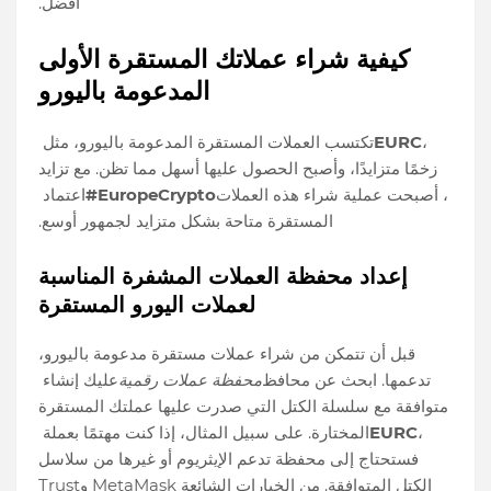
أفضل.
كيفية شراء عملاتك المستقرة الأولى
المدعومة باليورو
،
EURC
تكتسب العملات المستقرة المدعومة باليورو، مثل
زخمًا متزايدًا، وأصبح الحصول عليها أسهل مما تظن. مع تزايد
، أصبحت عملية شراء هذه العملات
#EuropeCrypto
اعتماد
المستقرة متاحة بشكل متزايد لجمهور أوسع.
إعداد محفظة العملات المشفرة المناسبة
لعملات اليورو المستقرة
قبل أن تتمكن من شراء عملات مستقرة مدعومة باليورو،
تدعمها. ابحث عن محافظ
محفظة عملات رقمية
عليك إنشاء
متوافقة مع سلسلة الكتل التي صدرت عليها عملتك المستقرة
،
EURC
المختارة. على سبيل المثال، إذا كنت مهتمًا بعملة
فستحتاج إلى محفظة تدعم الإيثريوم أو غيرها من سلاسل
الكتل المتوافقة. من الخيارات الشائعة MetaMask وTrust