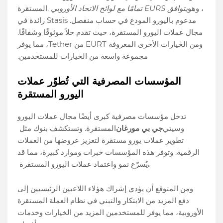
، وهو
يتوافق EURS تمامًا مع لوائح الاتحاد الأوروبي
المستقرة.
مدعوم باليورو المودع في حساب منفصل. Stasis رائدة في
مجال عملات اليورو المستقرة، حيث تقدم حلاً موثوقًا وشفافًا.
ومن الخيارات الأخرى المعروفة EURT من Tether، مما يوفر
مجموعة واسعة من الخيارات للمستخدمين.
المؤسسات المصرفية التي تُطوّر عملات
اليورو المستقرة
تدخل مؤسسات مصرفية كبرى أيضًا مجال عملات اليورو
وسيتي
جي بي مورغان
المستقرة. وتستكشف بنوك مثل
تطوير عملات يورو مستقرة لتعزيز عروضها من العملات
الرقمية. وتوفر هذه المؤسسات خبرات وموارد كبيرة، مما قد
.
يُسرّع نمو واعتماد عملات اليورو المستقرة
ومن المتوقع أن يؤدي إشراك هؤلاء اللاعبين الرئيسيين إلى
دفع المزيد من الابتكار والتبني في نظام العملة المستقرة
الأوروبية، مما يوفر للمستخدمين المزيد من الخيارات وخدمات