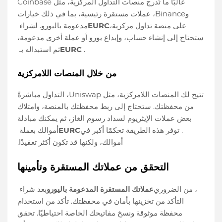
غالبًا ما تُدرج منصات التداول المركزية، مثل Coinbase
وBinance، عملات مستقرة رئيسية، بما في ذلك خيارات
على منصة تداول مركزية،
EURC
مدعومة باليورو. لشراء
ستحتاج إلى إنشاء حساب، وإيداع يورو أو عملة أخرى مدعومة،
.
EURC
ثم استبداله بـ
من خلال المنصات اللامركزية
تتيح لك المنصات اللامركزية، مثل Uniswap، التداول مباشرةً
من محفظتك. ستحتاج إلى ربط محفظتك بالمنصة، وامتلاك
بعض عملات الإيثريوم لسداد رسوم الغاز، ثم يمكنك مبادلة
. توفر هذه الطريقة تحكمًا أكبر في
EURC
أموالك بعملة
أموالك، ولكنها قد تكون أكثر تعقيدًا.
التحقق من عملاتك المستقرة وتأمينها
، من الضروري
عملاتك المستقرة المدعومة باليورو
بعد شراء
التأكد من تخزينها بأمان في محفظتك. تأكد من استخدام
محفظة موثوقة ونسخ مفاتيحك الخاصة احتياطيًا. تحقق