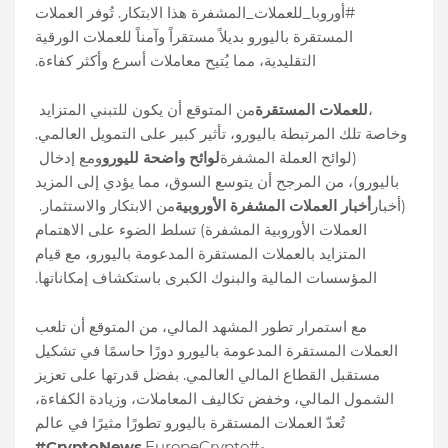
#أوروبا_للعملات_المشفرة هذا الابتكار. تُوفر العملات
المستقرة باليورو بديلاً مستقراً وآمناً للعملات الورقية
التقليدية، مما يُتيح معاملات أسرع وأكثر كفاءة.
،
للعملات المستقرة
من المتوقع أن يكون للتبني المتزايد
وخاصة تلك المرتبطة باليورو، تأثير كبير على التمويل العالمي.
(لوائح العملة المشفرة
لوائح واضحة لليورو
ومع إدخال
باليورو)، من المرجح أن يتوسع السوق، مما يؤدي إلى المزيد
(أخبار
أخبار العملات المشفرة الأوروبية
من الابتكار والاستثمار.
العملات الأوروبية المشفرة) تسلط الضوء على الاهتمام
المتزايد بالعملات المستقرة المدعومة باليورو، مع قيام
المؤسسات المالية والبنوك الكبرى باستكشاف إمكاناتها.
مع استمرار تطور المشهد المالي، من المتوقع أن تلعب
العملات المستقرة المدعومة باليورو دورًا حاسمًا في تشكيل
مستقبل القطاع المالي العالمي. بفضل قدرتها على تعزيز
الشمول المالي، وخفض تكاليف المعاملات، وزيادة الكفاءة،
تُعدّ العملات المستقرة باليورو تطورًا مثيرًا في عالم
و#EuropeCrypto.
#CryptoNews